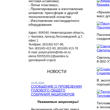
листовая штамповка);
Крышка
- Литье пластмасс;
- Проектирование и изготовление
«Крышка
штампов, прессформ и другой
масс для
технологической оснастки;
- Изготовление нестандартного
оборудования.
Пасочн
Адрес: 606540, Нижегородская область,
Пасоч
г. Чкаловск, проезд Лесозаводской, д.7,
соединя
офис 1
Тел/факс: (83160) 427-96,
Тел. (83160) 422-93; (83160) 413-78
Светиль
E-mail: polyot-priem@mts-nn.ru
elena.555552012@yandex.ru
Светиль
(договорной отдел)
8-002-У
НОВОСТИ
Сушилка
В экспл
15.05.2026
порошко
СООБЩЕНИЕ О ПРОВЕДЕНИИ
ГОДОВОГО ОБЩЕГО
СОБРАНИЯ АКЦИОНЕРОВ
Теплове
Уважаемые акционеры!
Теплове
в тепло
Акционерное общество завод