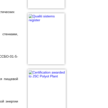
стических
стенками,
ССБО-01-5-
ая пищевой
кой энергии