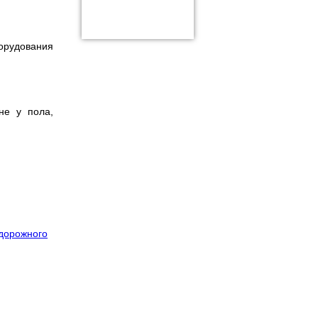
борудования
не у пола,
дорожного