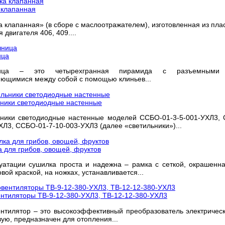
 клапанная
 клапанная» (в сборе с маслоотражателем), изготовленная из пла
 двигателя 406, 409....
ица
ница – это четырехгранная пирамида с разъемными 
ющимися между собой с помощью клиньев...
ники светодиодные настенные
ники светодиодные настенные моделей ССБО-01-3-5-001-УХЛ3, 
ХЛ3, ССБО-01-7-10-003-УХЛ3 (далее «светильники»)...
 для грибов, овощей, фруктов
уатации сушилка проста и надежна – рамка с сеткой, окрашенн
вой краской, на ножках, устанавливается...
нтиляторы ТВ-9-12-380-УХЛ3, ТВ-12-12-380-УХЛ3
нтилятор – это высокоэффективный преобразователь электричес
вую, предназначен для отопления...