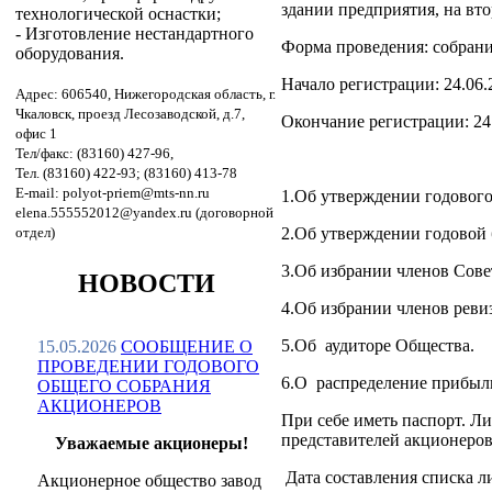
здании предприятия, на вто
технологической оснастки;
- Изготовление нестандартного
Форма проведения: собрани
оборудования.
Начало регистрации: 24.06.2
Адрес: 606540, Нижегородская область, г.
Чкаловск, проезд Лесозаводской, д.7,
Окончание регистрации: 24.
офис 1
Тел/факс: (83160) 427-96,
Тел. (83160) 422-93; (83160) 413-78
E-mail: polyot-priem@mts-nn.ru
1.Об утверждении годового 
elena.555552012@yandex.ru (договорной
отдел)
2.Об утверждении годовой 
3.Об избрании членов Сове
НОВОСТИ
4.Об избрании членов рев
5.Об аудиторе Общества.
15.05.2026
СООБЩЕНИЕ О
ПРОВЕДЕНИИ ГОДОВОГО
6.О распределение прибыли
ОБЩЕГО СОБРАНИЯ
АКЦИОНЕРОВ
При себе иметь паспорт. Ли
представителей акционеров
Уважаемые акционеры!
Дата составления списка л
Акционерное общество завод