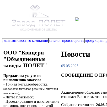
главная
новости
о компании
каталог производства
продукция п
ООО "Концерн
Новости
"Объединенные
заводы ПОЛЕТ"
05.05.2025
СООБЩЕНИЕ О ПР
Предлагаем услуги по
выполнению заказов:
- Точная металлообработка
(обработка металлов резанием, листовая
Акционерное общество заво
штамповка);
извещает Вас о том, что п
- Литье пластмасс;
- Проектирование и изготовление
Собрание состоится
24.06.
штампов, прессформ и другой